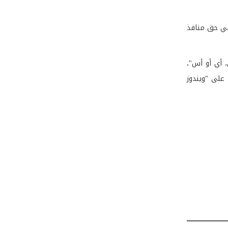
كوى وبلاغاً من الجمهور، وخلال العام نفسه تم إصدار 8 آلاف و99 مخالفة في حق منافذ
، أي أو أس"،
ظام "أندرويد"، و45 ألف على "أي أو أس"، و2500 على "بلاك بيري"، و1500 تحميل على "ويندوز