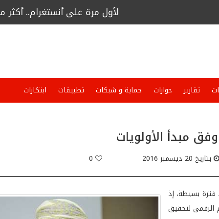
لأول مرة على أنستغرام.. أكثر من 9400 مشاهد لبث حي لأخصائي صحة نفسية
جائزة "التميز للأعمال" لشركة فاست لمقاول
ت
تقارير
حوارات
حماية و شبكات
تطبيقات
ابتكارات
وفق مبدأ الأولويات
بتاريخ 20 ديسمبر 2016
0
 فترة بسيطة، إذ
م الرقمي لتحقيق