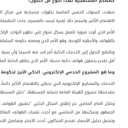
خططكم المستقبلية لهذا النوع من التحول؟
شهدت السنوات الخمس الماضية تطورات متسارعة في مجال التكن
الاهتمام الأكبر، واستمر ذلك لفترة ليست بالقصيرة، جاءت التطبيقات 
الأمر الذي أوجد ضرورة للعمل بشكل متوازٍ على تطوير التواجد الإل
بالهواتف والأجهزة اللوحية، وهو الأمر الذي وضعته حكومة السلط
أقل تقدير يحملون هواتف ذكية حديثة، الأمر الذي يظهر الحاجة الملح
وما هو المشروع الخدمي الإلكتروني، الذكي الأبرز لحكومة
الخدمات والمشاريع الإلكترونية التي تحظى بالاهتمام الأكبر دائ
مقدمتها مشروع الهيئة العامة لحماية المستهلك "دليل المستهلك 
وخلال العام الماضي تم إطلاق الشكل الذكي "تطبيق الهواتف الذك
الجمهور، وتمكينها من التماشي مع أحدث تقنيات الهواتف النقالة
وتشمل تحليل الأسعار، تقديم الشكاوى، أحدث الأخبار، وتفاصيل الاتص