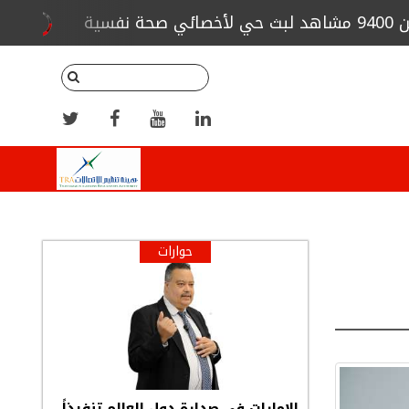
"سيكولوجية ا
ات البناء عن تنفيذ فندق "البيت"
حوارات
الإمارات في صدارة دول العالم تنفيذاً