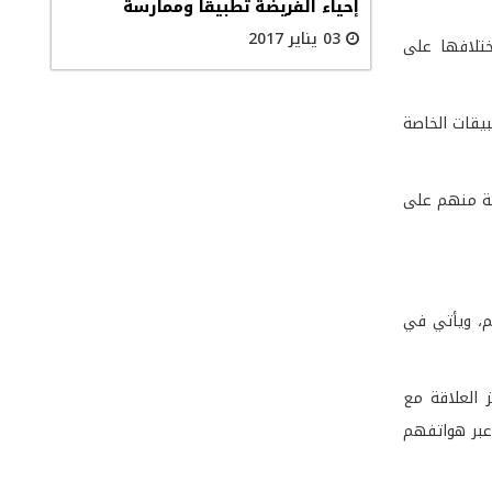
إحياء الفريضة تطبيقاً وممارسة
03 يناير 2017
ختلافها على
بيقات الخاصة
وأن نسبة مشتركي الهاتف المتحرك في السلطنة تفوق 200 في المئة، 50 في المئة منهم على
ئم، ويأتي في
 العلاقة مع
عبر هواتفهم