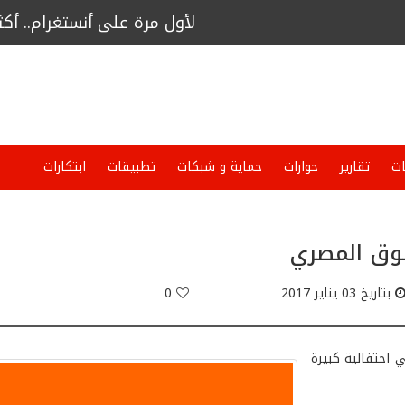
لأول مرة على أنستغرام.. أكثر من 9400 مشاهد لبث حي لأخصائي صحة نفسية
جائزة "التميز للأعمال" لشركة فاست
ت
تقارير
حوارات
حماية و شبكات
تطبيقات
ابتكارات
سوق المصري
بتاريخ 03 يناير 2017
0
 احتفالية كبيرة