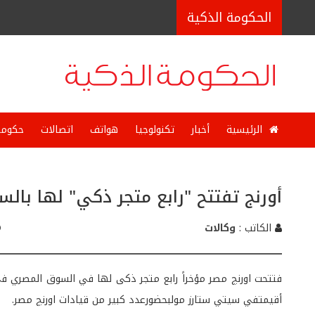
الحكومة الذكية
الرئيسية
أخبار
تكنولوجيا
هواتف
اتصالات
حكوما
أورنج تفتتح "رابع متجر ذكي" لها بال
الكاتب :
وكالات
فتتحت اورنچ مصر مؤخراً رابع متجر ذكى لها في السوق المصري في
أقيمتفي سيتي ستارز مولبحضورعدد كبير من قيادات اورنچ مصر.