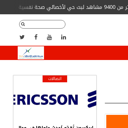
"سيكو
 لمقاولات البناء عن تنفيذ فندق "البيت"
اتصالات
إريكسون تُقدِّم أحدث حلولها في مجال