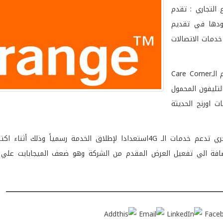
التجاري : تقدم
هودها في تقديم
خدمات الاتصالات
ويتمتع عملاء الشركة في المتجر بخدمات خاصة ومميزة في قسم الـCare Corner
تليفون المحمول
ت اورنچ الحديثة
كما يقوم الفرع باستبدال مجاني لشريحة الـ SIM الي شريحة أخري تدعم خدمات الـ 4Gاستعدادا لإطلاق الخدمة رسمي
التي تقدمها الشركة، بالإضافة الي تفعيل العرض المقدم من الشركة وهو ضعف الميجابايت عل