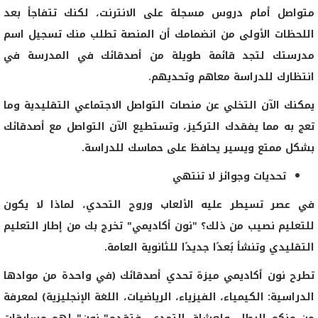
متواصل أمام دروس مسجلة على الانترنت، لكنك تتفاجأ بعد
اللحظات الأولى من انضمامك أن المنصة تطلب منك تسجيل اسم
مدرستك لتجد قائمة طويلة من أصدقائك في المدرسة في
انتظارك للدراسة معاهم وتحديهم.
يمكنك الآن التخلي عن منصات التواصل الاجتماعي التقليدية وما
تعج به مما يفقدك التركيز، وتستطيع الآن التواصل مع أصدقائك
بشكل ممتع ويسير يحافظ على حماسك للدراسة.
تحديات وجوائز لا تنتهي
في عصر تسيطر عليه الألعاب وروح التحدي، لماذا لا يكون
للتعليم نصيب من ذلك؟ "نون أكاديمي" تخرج بك من إطار التعليم
التقليدي وتنشأ بُعدًا جديدًا للثانوية العامة.
تطرح نون أكاديمي ميزة تحدي أصدقائك (في واحدة من موادها
الدراسية: الكيمياء، الفيزياء، الرياضيات، اللغة الإنجليزية) لمعرفة