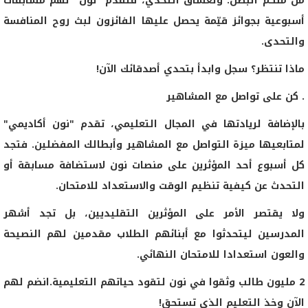
من منكم البطل. ولعشاق التحدي، فتقدم" نون" لهم مسابقات
أسبوعية بجوائز قيّمة يحصل عليها الفائزون لبث روح المنافسة
والتحدى.
ماذا تنتظر؟ سجل وابدأ بتحدي أصدقائك الآن!
. كن على تواصل مع المشاهير
بالإضافة لريادتها في المجال التعليمي، تقدم "نون أكاديمي"
لمتابعيها ميزة التواصل مع المشاهير وأبطالك المفضلين. فتجد
كل أسبوع أحد المؤثرين على منصات نون لاستضافة مسابقة أو
التحدث عن كيفية تنظيم الوقت والاستعداد للامتحان.
ولا يقتصر الأمر على المؤثرين التقليديين، بل تجد أشهر
المدرسين ليتحدثوا مع أبنائهم الطلاب مقدمين لهم النصيحة
والعون استعدادا للامتحان النهائي.
2 مليون طالب وثقوا في نون لتقود حياتهم التعليمية.انضم لهم
الآن وخذ التعليم الذي تستحق!